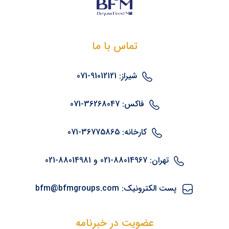
تماس با ما
شیراز: 91012121-071
فاکس: 36268047-071
کارخانه: 36775865-071
تهران: 88014967-021 و 88014981-021
پست الکترونیک: bfm@bfmgroups.com
عضویت در خبرنامه