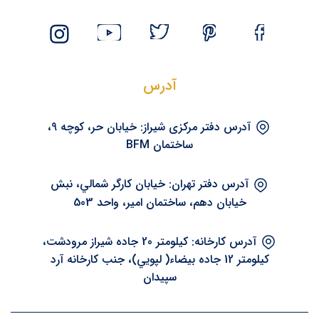
آدرس
آدرس دفتر مرکزی شيراز: خیابان حر، کوچه 9،
ساختمان BFM
آدرس دفتر تهران: خيابان کارگر شمالي، نبش
خيابان دهم، ساختمان امير، واحد 503
آدرس کارخانه: کيلومتر 20 جاده شيراز مرودشت،
کيلومتر 12 جاده بيضاء( لپويي)، جنب کارخانه آرد
سپيدان