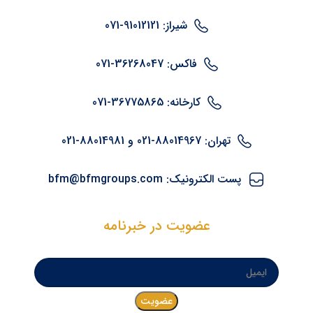
شیراز: 91012121-071
فاکس: 36268047-071
کارخانه: 36775865-071
تهران: 88014967-021 و 88014981-021
پست الکترونیک: bfm@bfmgroups.com
عضویت در خبرنامه