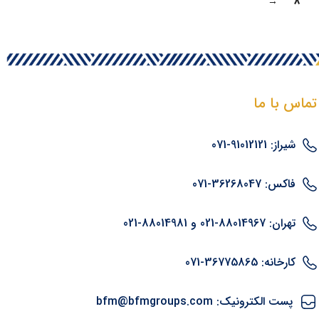
→
8
تماس با ما
شیراز: 91012121-071
فاکس: 36268047-071
تهران: 88014967-021 و 88014981-021
کارخانه: 36775865-071
پست الکترونیک: bfm@bfmgroups.com