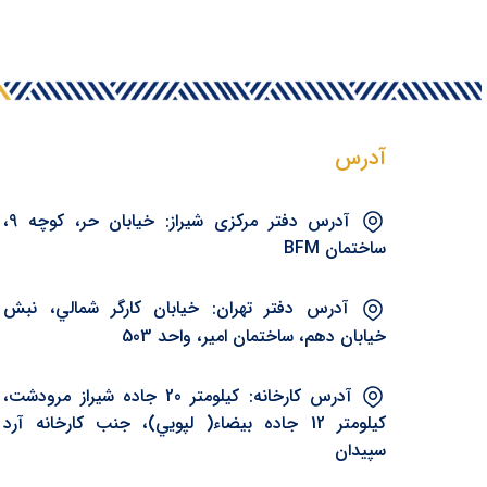
آدرس
آدرس دفتر مرکزی شيراز: خیابان حر، کوچه 9،
ساختمان BFM
آدرس دفتر تهران: خيابان کارگر شمالي، نبش
خيابان دهم، ساختمان امير، واحد 503
آدرس کارخانه: کيلومتر 20 جاده شيراز مرودشت،
کيلومتر 12 جاده بيضاء( لپويي)، جنب کارخانه آرد
سپيدان